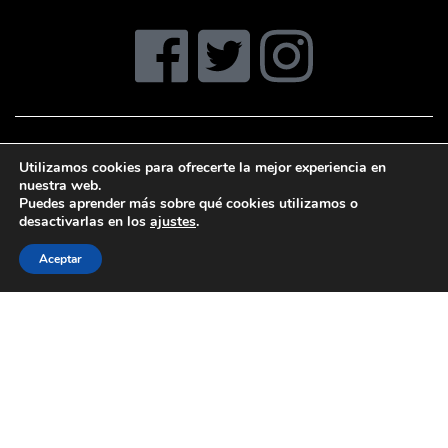
Utilizamos cookies para ofrecerte la mejor experiencia en
nuestra web.
Puedes aprender más sobre qué cookies utilizamos o
desactivarlas en los
ajustes
.
Aceptar
Organització, gestió i direcció de tot tipus d’activitats
i esdeveniments relacionats amb l’esport i el lleure.
Som una empresa de referència al camp de Tarragona,
oferint els nostres serveis a AMPES i escoles,
clubs, empreses i entitats de tot tipus.
| Avís
© Copyright: Mout 2018-2026 tots els drets reservats