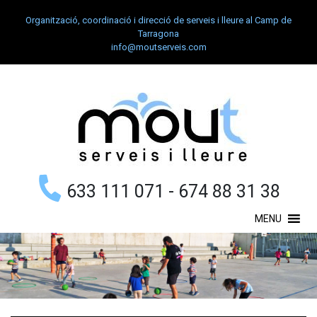
Organització, coordinació i direcció de serveis i lleure al Camp de
Tarragona
info@moutserveis.com
633 111 071 - 674 88 31 38
MENU