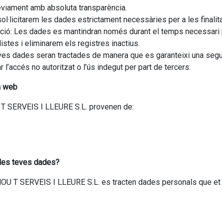
rèviament amb absoluta transparència.
l·licitarem les dades estrictament necessàries per a les finalit
ació: Les dades es mantindran només durant el temps necessari per
istes i eliminarem els registres inactius.
s teves dades seran tractades de manera que es garanteixi una seg
l’accés no autoritzat o l’ús indegut per part de tercers.
a web
 T SERVEIS I LLEURE S.L. provenen de:
 les teves dades?
 MOU T SERVEIS I LLEURE S.L. es tracten dades personals que et