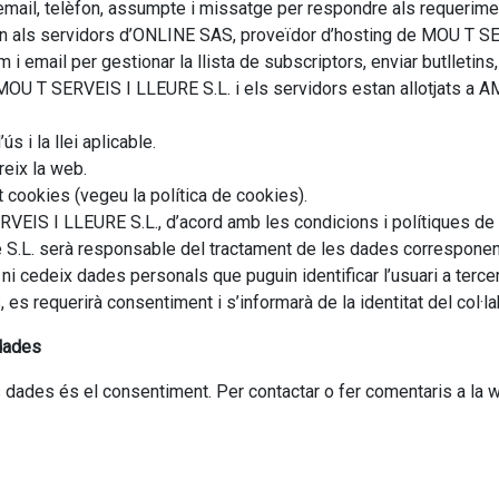
email, telèfon, assumpte i missatge per respondre als requeri
n als servidors d’ONLINE SAS, proveïdor d’hosting de MOU T SE
i email per gestionar la llista de subscriptors, enviar butlletins
 MOU T SERVEIS I LLEURE S.L. i els servidors estan allotjats a 
s i la llei aplicable.
reix la web.
t cookies (vegeu la política de cookies).
VEIS I LLEURE S.L., d’acord amb les condicions i polítiques de 
 S.L. serà responsable del tractament de les dades corresponent
i cedeix dades personals que puguin identificar l’usuari a terc
s requerirà consentiment i s’informarà de la identitat del col·labo
 dades
s dades és el consentiment. Per contactar o fer comentaris a la 