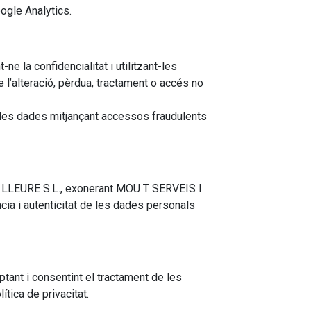
ogle Analytics.
 la confidencialitat i utilitzant-les
e l’alteració, pèrdua, tractament o accés no
de les dades mitjançant accessos fraudulents
S I LLEURE S.L., exonerant MOU T SERVEIS I
ncia i autenticitat de les dades personals
tant i consentint el tractament de les
tica de privacitat.