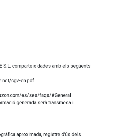
RE S.L. comparteix dades amb els següents
e.net/cgv-en.pdf
.amazon.com/es/ses/faqs/#General
informació generada serà transmesa i
ràfica aproximada, registre d’ús dels