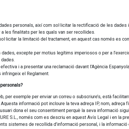
ades personals, així com sol·licitar la rectificació de les dades
 les finalitats per les quals van ser recollides.
·licitar la limitació del tractament, en aquest cas només es con
 dades, excepte per motius legítims imperiosos o per a l’exerci
s dades.
ial efectiva i a presentar una reclamació davant l’Agència Espany
 infringeix el Reglament.
s personals?
 per exemple per enviar un correu o subscriure’s, està facilitan
sta informació pot incloure la teva adreça IP, nom, adreça físic
l’usuari dona el seu consentiment perquè la seva informació sigui 
S.L., només com es descriu en aquest Avís Legal i en la prese
ts sistemes de recollida d’informació personal, i la informació e