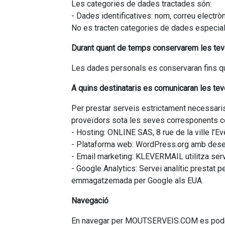
Les categories de dades tractades són:
- Dades identificatives: nom, correu electròni
No es tracten categories de dades especia
Durant quant de temps conservarem les te
Les dades personals es conservaran fins que 
A quins destinataris es comunicaran les te
Per prestar serveis estrictament necessar
proveïdors sota les seves corresponents co
- Hosting: ONLINE SAS, 8 rue de la ville l’
- Plataforma web: WordPress.org amb des
- Email marketing: KLEVERMAIL utilitza s
- Google Analytics: Servei analític prestat p
emmagatzemada per Google als EUA.
Navegació
En navegar per MOUTSERVEIS.COM es poden re