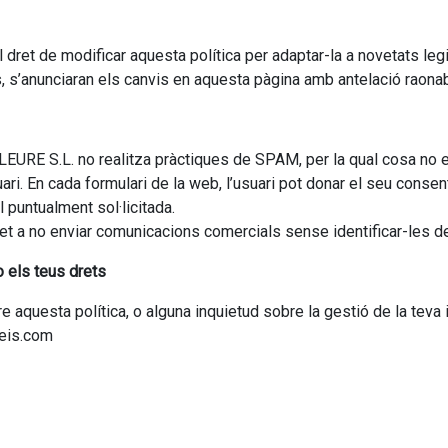
et de modificar aquesta política per adaptar-la a novetats legis
s, s’anunciaran els canvis en aquesta pàgina amb antelació raonab
URE S.L. no realitza pràctiques de SPAM, per la qual cosa no e
uari. En cada formulari de la web, l’usuari pot donar el seu consen
puntualment sol·licitada.
 a no enviar comunicacions comercials sense identificar-les 
 els teus drets
 aquesta política, o alguna inquietud sobre la gestió de la teva
veis.com