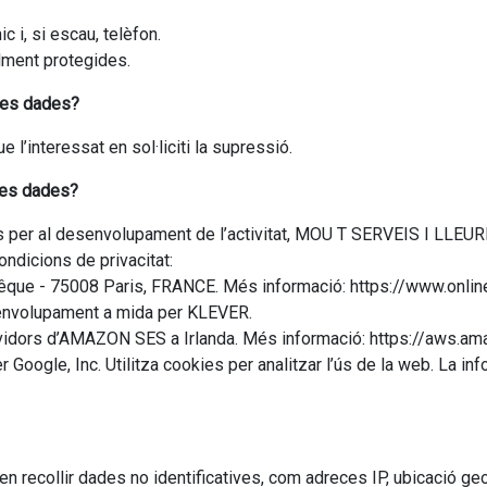
c i, si escau, telèfon.
lment protegides.
ves dades?
l’interessat en sol·liciti la supressió.
ves dades?
is per al desenvolupament de l’activitat, MOU T SERVEIS I LLEU
ndicions de privacitat:
Evêque - 75008 Paris, FRANCE. Més informació: https://www.onlin
envolupament a mida per KLEVER.
ervidors d’AMAZON SES a Irlanda. Més informació: https://aws
er Google, Inc. Utilitza cookies per analitzar l’ús de la web. La 
collir dades no identificatives, com adreces IP, ubicació geog