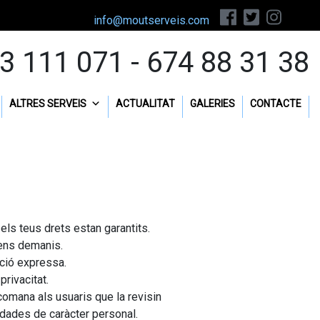
info@moutserveis.com
3 111 071 - 674 88 31 38
ALTRES SERVEIS
ACTUALITAT
GALERIES
CONTACTE
ls teus drets estan garantits.
 ens demanis.
ació expressa.
privacitat.
ecomana als usuaris que la revisin
 dades de caràcter personal.