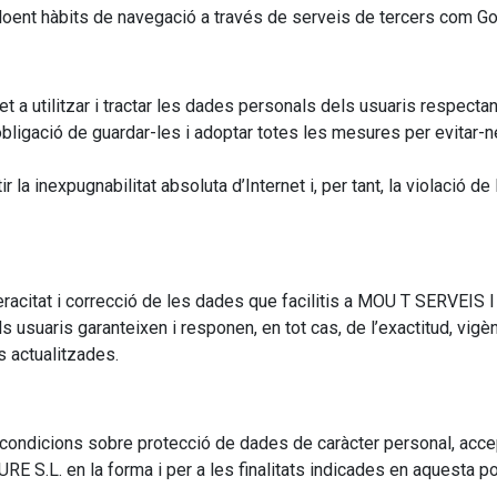
ncloent hàbits de navegació a través de serveis de tercers com Go
tilitzar i tractar les dades personals dels usuaris respectant-ne
l’obligació de guardar-les i adoptar totes les mesures per evitar-n
la inexpugnabilitat absoluta d’Internet i, per tant, la violació 
veracitat i correcció de les dades que facilitis a MOU T SERVEI
s usuaris garanteixen i responen, en tot cas, de l’exactitud, vigè
s actualitzades.
s condicions sobre protecció de dades de caràcter personal, accep
S.L. en la forma i per a les finalitats indicades en aquesta polí