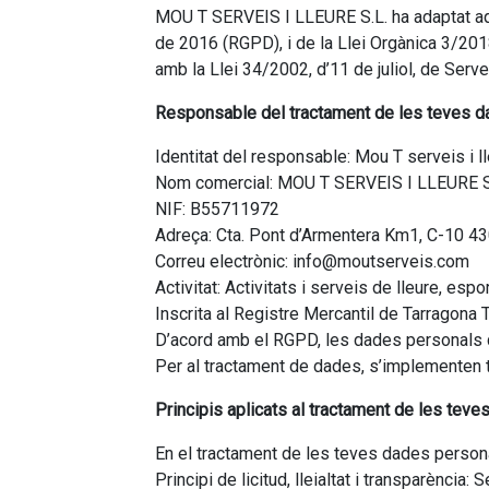
MOU T SERVEIS I LLEURE S.L. ha adaptat aqu
de 2016 (RGPD), i de la Llei Orgànica 3/20
amb la Llei 34/2002, d’11 de juliol, de Serv
Responsable del tractament de les teves 
Identitat del responsable: Mou T serveis i ll
Nom comercial: MOU T SERVEIS I LLEURE S
NIF: B55711972
Adreça: Cta. Pont d’Armentera Km1, C-10 4
Correu electrònic: info@moutserveis.com
Activitat: Activitats i serveis de lleure, espor
Inscrita al Registre Mercantil de Tarragona 
D’acord amb el RGPD, les dades personals qu
Per al tractament de dades, s’implementen t
Principis aplicats al tractament de les tev
En el tractament de les teves dades person
Principi de licitud, lleialtat i transparènc