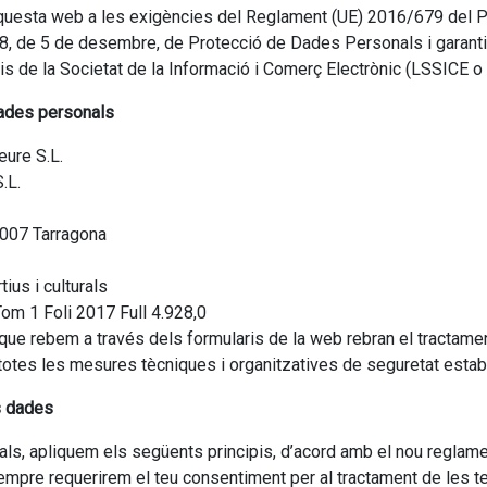
esta web a les exigències del Reglament (UE) 2016/679 del Par
18, de 5 de desembre, de Protecció de Dades Personals i garanti
eis de la Societat de la Informació i Comerç Electrònic (LSSICE o
dades personals
eure S.L.
.L.
3007 Tarragona
tius i culturals
Tom 1 Foli 2017 Full 4.928,0
e rebem a través dels formularis de la web rebran el tractament
otes les mesures tècniques i organitzatives de seguretat estable
es dades
als, apliquem els següents principis, d’acord amb el nou reglam
ia: Sempre requerirem el teu consentiment per al tractament de le