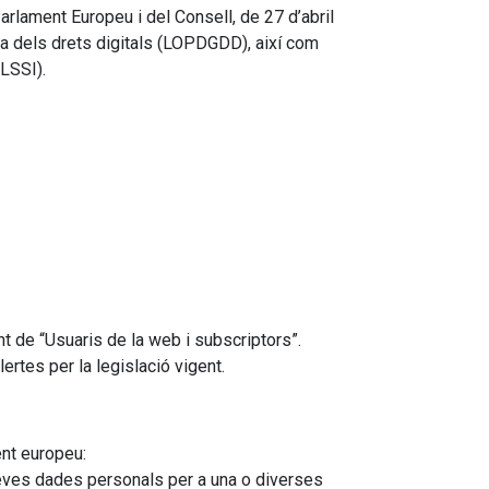
lament Europeu i del Consell, de 27 d’abril
a dels drets digitals (LOPDGDD), així com
 LSSI).
 de “Usuaris de la web i subscriptors”.
rtes per la legislació vigent.
ent europeu:
s teves dades personals per a una o diverses