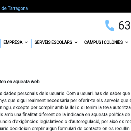
p de Tarragona
63
EMPRESA
SERVEIS ESCOLARS
CAMPUS I COLÒNIES
ecten en aquesta web
 dades personals dels usuaris. Com a usuari, has de saber que e
nys que sigui realment necessària per oferir-te els serveis que
ngú, excepte per complir amb la llei o si tenim la teva autoritz
amb una finalitat diferent de la indicada en aquesta política de 
 funció d’exigències legislatives o d’autoregulació, per això es r
aris decideixin omplir algun formulari de contacte on es recullin