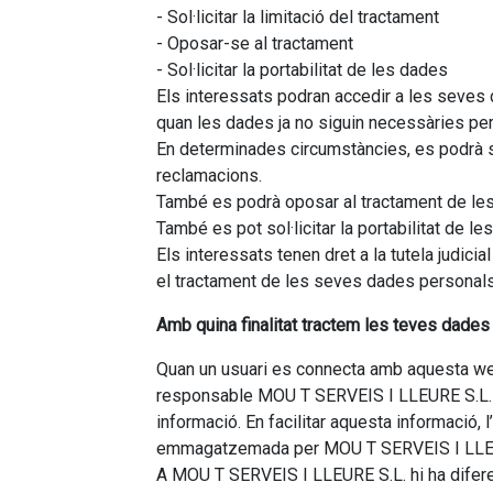
- Sol·licitar la limitació del tractament
- Oposar-se al tractament
- Sol·licitar la portabilitat de les dades
Els interessats podran accedir a les seves d
quan les dades ja no siguin necessàries per a
En determinades circumstàncies, es podrà sol
reclamacions.
També es podrà oposar al tractament de les
També es pot sol·licitar la portabilitat de le
Els interessats tenen dret a la tutela judic
el tractament de les seves dades personals
Amb quina finalitat tractem les teves dade
Quan un usuari es connecta amb aquesta web,
responsable MOU T SERVEIS I LLEURE S.L. Aque
informació. En facilitar aquesta informació, 
emmagatzemada per MOU T SERVEIS I LLEURE 
A MOU T SERVEIS I LLEURE S.L. hi ha diferen