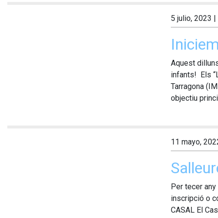
5 julio, 2023
|
Inicie
Aquest dillun
infants! Els “
Tarragona (IM
objectiu princip
11 mayo, 202
Salleur
Per tecer any 
inscripció o 
CASAL El Casal