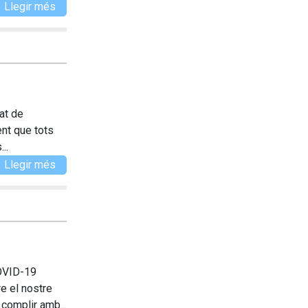
Llegir més
at de
ent que tots
..
Llegir més
COVID-19
e el nostre
complir amb...