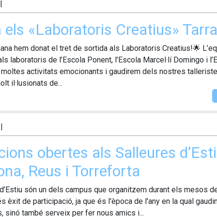
|
m els «Laboratoris Creatius» Tar
na hem donat el tret de sortida als Laboratoris Creatius!🌟 L’e
ls laboratoris de l’Escola Ponent, l’Escola Marcel·lí Domingo i l’
 moltes activitats emocionants i gaudirem dels nostres tallerist
t il·lusionats de...
|
cions obertes als Salleures d’Est
na, Reus i Torreforta
 d’Estiu són un dels campus que organitzem durant els mesos de ju
 èxit de participació, ja que és l'època de l'any en la qual gau
 sinó també serveix per fer nous amics i...