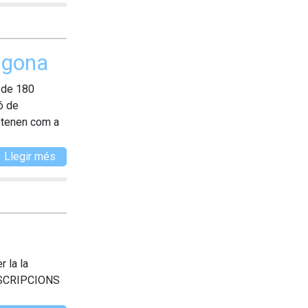
ragona
s de 180
ó de
” tenen com a
Llegir més
r la la
INSCRIPCIONS