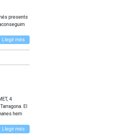
e més presents
 aconseguim
Llegir més
MET, 4
 Tarragona. El
etmanes hem
Llegir més