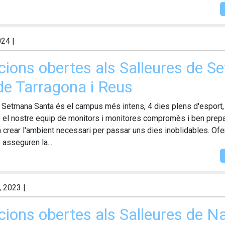
024
|
pcions obertes als Salleures de 
de Tarragona i Reus
e Setmana Santa és el campus més intens, 4 dies plens d'esport, t
b el nostre equip de monitors i monitores compromès i ben prepa
crear l'ambient necessari per passar uns dies inoblidables. Ofer
 asseguren la...
, 2023
|
cions obertes als Salleures de N