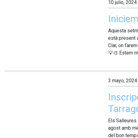
10 julio, 2024
Inicie
Aquesta setma
està present a
Clar, on farem
💡🎨 Estem mol
3 mayo, 2024
Inscrip
Tarrago
Els Salleures
agost amb més
del bon temps,