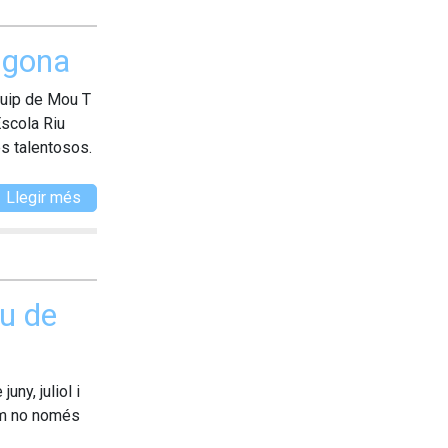
ragona
quip de Mou T
Escola Riu
es talentosos.
Llegir més
iu de
ny, juliol i
dim no només