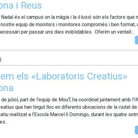
ona i Reus
 Nadal és el campus on la màgia i la il·lusió són els factors qu
 nostre equip de monitors i monitores compromès i ben format,
 necessari per passar uns dies inoblidables. Oferim un ventall...
|
zem els «Laboratoris Creatius»
ona
de juliol, part de l'equip de MouT, ha coordinat juntament amb l'I
eatius que han tingut lloc en diferents ubicacions de la ciutat de
eatiu realitzat a l'Escola Marcel·lí Domingo, durant les quatre s
es...