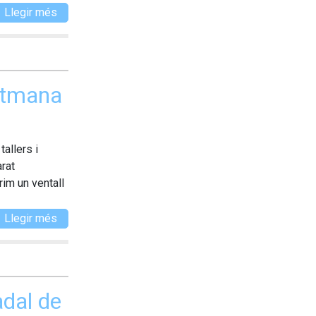
Llegir més
Setmana
allers i
rat
im un ventall
Llegir més
adal de