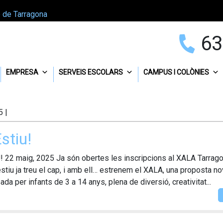
p de Tarragona
63
EMPRESA
SERVEIS ESCOLARS
CAMPUS I COLÒNIES
5
|
Estiu!
 22 maig, 2025 Ja són obertes les inscripcions al XALA Tarrag
estiu ja treu el cap, i amb ell… estrenem el XALA, una proposta no
da per infants de 3 a 14 anys, plena de diversió, creativitat...