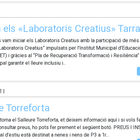
m els «Laboratoris Creatius» Tar
s vam iniciar els Laboratoris Creatius amb la participació de mé
Laboratoris Creatius” impulsats per l'Institut Municipal d'Educaci
ET) i gràcies al “Pla de Recuperació Transformació i Resiliència
al garantir el lleure inclusiu i...
2
|
e Torreforta
torna el Salleure Torreforta, et deixem informació aquí i si vols fe
consultar preus, ho pots fer prement el següent botó. PREUS I 
 d’estiu està destinat a nenes i nens de P3 a 1r...