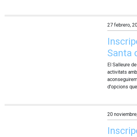
27 febrero, 2
Inscri
Santa 
El Salleure d
activitats am
aconseguirem 
d'opcions que
20 noviembre
Inscrip