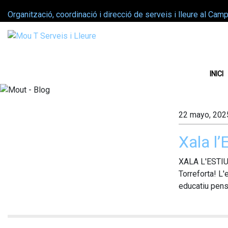
Organització, coordinació i direcció de serveis i lleure al Cam
INICI
22 mayo, 202
Xala l’
XALA L'ESTIU!
Torreforta! L'
educatiu pensa