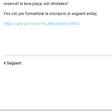
reserva’t la teva plaça, són limitades!
Fes clic per formalitzar la inscripció al següent enllaç:
https://goo.gl/forms/HsJtBkobXznLDrME3
Següent