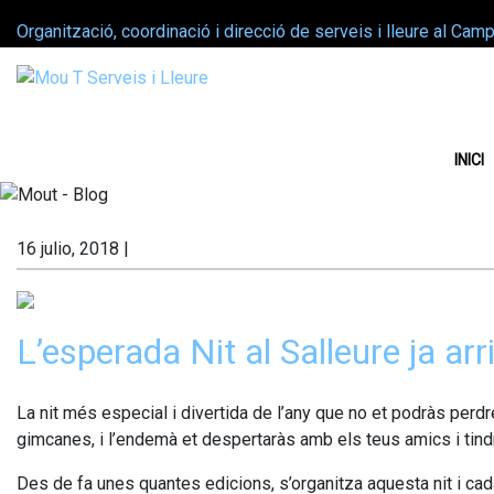
Organització, coordinació i direcció de serveis i lleure al Cam
INICI
16 julio, 2018
|
L’esperada Nit al Salleure ja arri
La nit més especial i divertida de l’any que no et podràs perd
gimcanes, i l’endemà et despertaràs amb els teus amics i tindr
Des de fa unes quantes edicions, s’organitza aquesta nit i cada 