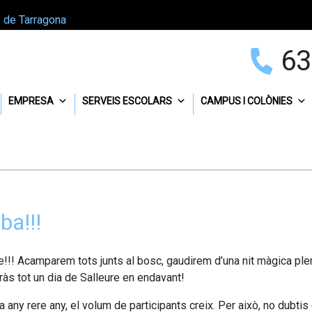
p de Tarragona
63
EMPRESA
SERVEIS ESCOLARS
CAMPUS I COLÒNIES
ba!!!
re!!! Acamparem tots junts al bosc, gaudirem d’una nit màgica ple
às tot un dia de Salleure en endavant!
any rere any, el volum de participants creix. Per això, no dubtis e