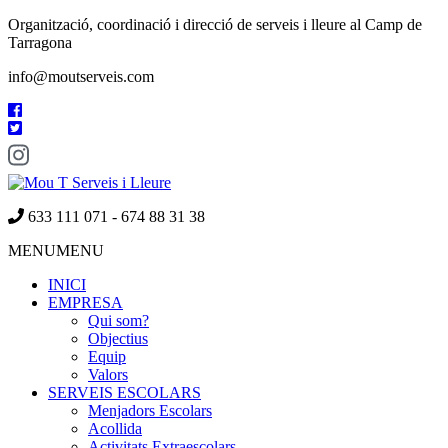
Organització, coordinació i direcció de serveis i lleure al Camp de
Tarragona
info@moutserveis.com
633 111 071 - 674 88 31 38
MENU
MENU
INICI
EMPRESA
Qui som?
Objectius
Equip
Valors
SERVEIS ESCOLARS
Menjadors Escolars
Acollida
Activitats Extraescolars