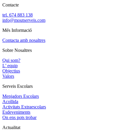
Contacte
tel. 674 883 138
info@moutserveis.com
Més Informació
Contacta amb nosaltres
Sobre Nosaltres
Qui som?
L’ equip
Objectius
Valors
Serveis Escolars
Menjadors Escolars
Acollida
Activitats Extraescolars
Esdeveniments
On ens pots trobar
Actualitat