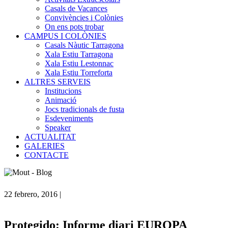
Casals de Vacances
Convivències i Colònies
On ens pots trobar
CAMPUS I COLÒNIES
Casals Nàutic Tarragona
Xala Estiu Tarragona
Xala Estiu Lestonnac
Xala Estiu Torreforta
ALTRES SERVEIS
Institucions
Animació
Jocs tradicionals de fusta
Esdeveniments
Speaker
ACTUALITAT
GALERIES
CONTACTE
22 febrero, 2016
|
Protegido: Informe diari EUROPA