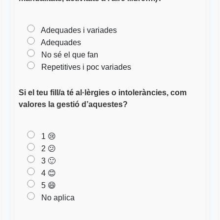
Adequades i variades
Adequades
No sé el que fan
Repetitives i poc variades
Si el teu fill/a té al·lèrgies o intoleràncies, com
valores la gestió d’aquestes?
1 😢
2 😕
3 🙂
4 😊
5 😄
No aplica