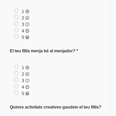
1 😢
2 😕
3 🙂
4 😊
5 😄
El teu fill/a menja bé al menjador? *
1 😢
2 😕
3 🙂
4 😊
5 😄
Quines activitats creatives gaudeix el teu fill/a?