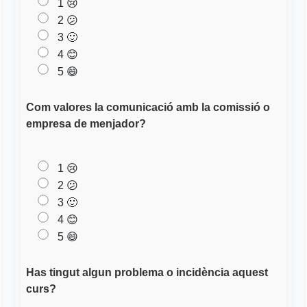
1 😢
2 😕
3 🙂
4 😊
5 😄
Com valores la comunicació amb la comissió o
empresa de menjador?
1 😢
2 😕
3 🙂
4 😊
5 😄
Has tingut algun problema o incidència aquest
curs?