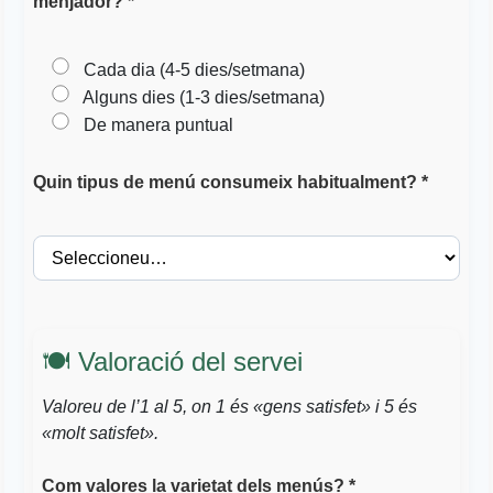
menjador? *
Cada dia (4-5 dies/setmana)
Alguns dies (1-3 dies/setmana)
De manera puntual
Quin tipus de menú consumeix habitualment? *
🍽️ Valoració del servei
Valoreu de l’1 al 5, on 1 és «gens satisfet» i 5 és
«molt satisfet».
Com valores la varietat dels menús? *