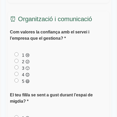
⏰ Organització i comunicació
Com valores la confiança amb el servei i
l’empresa que el gestiona? *
1 😢
2 😕
3 🙂
4 😊
5 😄
El teu fill/a se sent a gust durant l’espai de
migdia? *