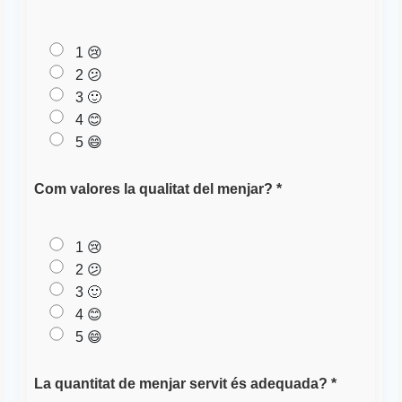
1 😢
2 😕
3 🙂
4 😊
5 😄
Com valores la qualitat del menjar? *
1 😢
2 😕
3 🙂
4 😊
5 😄
La quantitat de menjar servit és adequada? *